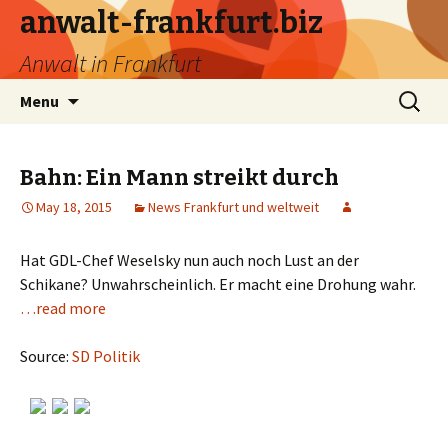
anwalt-frankfurt.biz
Anwalt in Frankfurt
Skip
Search
Menu
to
for:
content
Bahn: Ein Mann streikt durch
May 18, 2015
News Frankfurt und weltweit
Hat GDL-Chef Weselsky nun auch noch Lust an der
Schikane? Unwahrscheinlich. Er macht eine Drohung wahr.
…read more
Source:
SD Politik