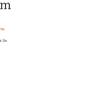
um
s: So