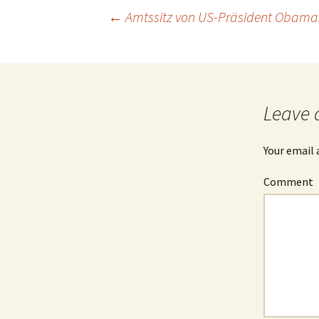
←
Amtssitz von US-Präsident Obama: 
Post
navigation
Leave 
Your email 
Comment