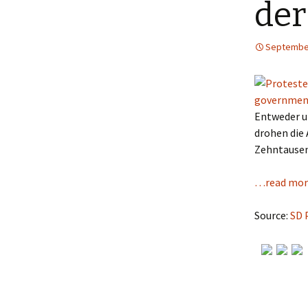
der
September
Entweder un
drohen die
Zehntausen
…read mor
Source:
SD 