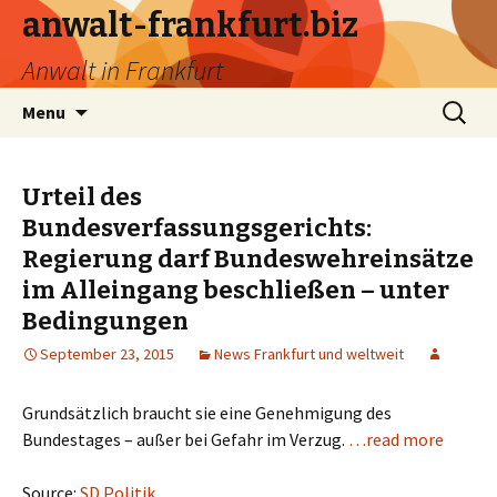
anwalt-frankfurt.biz
Anwalt in Frankfurt
Skip
Search
Menu
to
for:
content
Urteil des
Bundesverfassungsgerichts:
Regierung darf Bundeswehreinsätze
im Alleingang beschließen – unter
Bedingungen
September 23, 2015
News Frankfurt und weltweit
Grundsätzlich braucht sie eine Genehmigung des
Bundestages – außer bei Gefahr im Verzug.
…read more
Source:
SD Politik