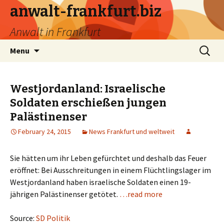
anwalt-frankfurt.biz
Anwalt in Frankfurt
Skip
Search
Menu
to
for:
content
Westjordanland: Israelische
Soldaten erschießen jungen
Palästinenser
February 24, 2015
News Frankfurt und weltweit
Sie hätten um ihr Leben gefürchtet und deshalb das Feuer
eröffnet: Bei Ausschreitungen in einem Flüchtlingslager im
Westjordanland haben israelische Soldaten einen 19-
jährigen Palästinenser getötet.
…read more
Source:
SD Politik