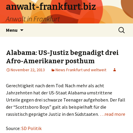
anwalt-frankfurt.biz
Anwalt in Frankfurt
Skip
Search
Menu
to
for:
content
Alabama: US-Justiz begnadigt drei
Afro-Amerikaner posthum
November 22, 2013
News Frankfurt und weltweit
Gerechtigkeit nach dem Tod: Nach mehr als acht
Jahrzehnten hat der US-Staat Alabama umstrittene
Urteile gegen drei schwarze Teenager aufgehoben. Der Fall
der “Scottsboro Boys” galt als beispielhaft für die
rassistisch geprägte Justiz in den Südstaaten.
…read more
Source:
SD Politik