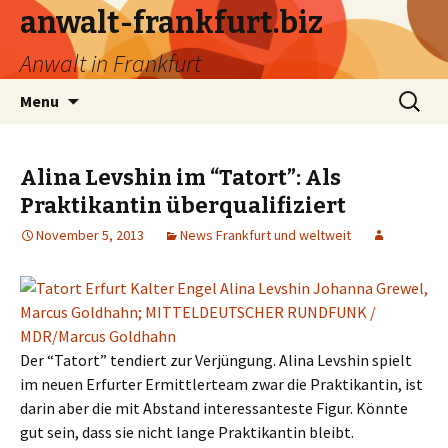
anwalt-frankfurt.biz
Anwalt in Frankfurt
Skip
Search
Menu
to
for:
content
Alina Levshin im “Tatort”: Als
Praktikantin überqualifiziert
November 5, 2013
News Frankfurt und weltweit
Der “Tatort” tendiert zur Verjüngung. Alina Levshin spielt
im neuen Erfurter Ermittlerteam zwar die Praktikantin, ist
darin aber die mit Abstand interessanteste Figur. Könnte
gut sein, dass sie nicht lange Praktikantin bleibt.