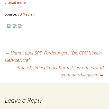
…read more
Source:
SD Medien
←
Unmut über SPD-Forderungen: “Die CDU ist kein
Lieferservice”
Post
Amnesty-Bericht über Katar: Hinschauen statt
woanders hingehen
→
navigation
Leave a Reply