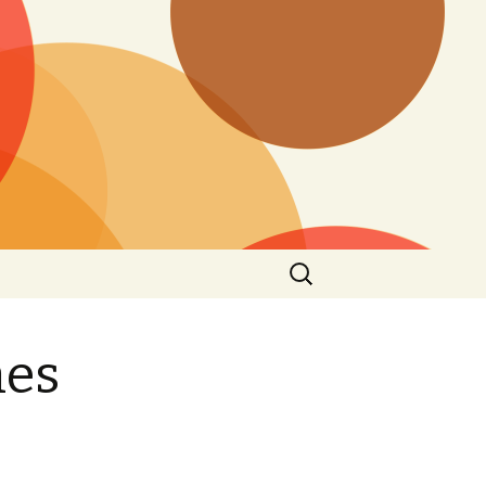
Search
for:
hes