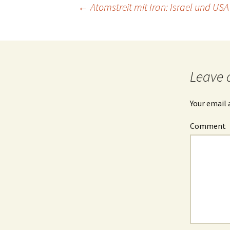
←
Atomstreit mit Iran: Israel und U
Post
navigation
Leave 
Your email 
Comment