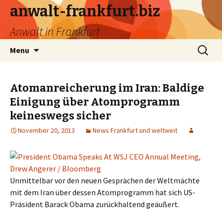
anwalt-frankfurt.biz
Anwalt in Frankfurt
Skip
Search
Menu
to
for:
content
Atomanreicherung im Iran: Baldige
Einigung über Atomprogramm
keineswegs sicher
November 20, 2013
News Frankfurt und weltweit
Unmittelbar vor den neuen Gesprächen der Weltmächte
mit dem Iran über dessen Atomprogramm hat sich US-
Präsident Barack Obama zurückhaltend geäußert.