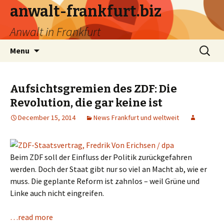
anwalt-frankfurt.biz
Anwalt in Frankfurt
Skip
Search
Menu
to
for:
content
Aufsichtsgremien des ZDF: Die
Revolution, die gar keine ist
December 15, 2014
News Frankfurt und weltweit
Beim ZDF soll der Einfluss der Politik zurückgefahren
werden. Doch der Staat gibt nur so viel an Macht ab, wie er
muss. Die geplante Reform ist zahnlos – weil Grüne und
Linke auch nicht eingreifen.
…read more