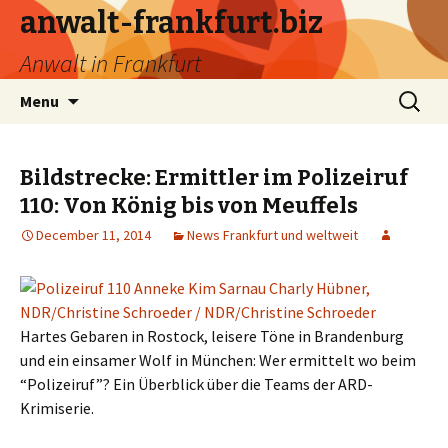
anwalt-frankfurt.biz
Anwalt in Frankfurt
Skip
Search
Menu
to
for:
content
Bildstrecke: Ermittler im Polizeiruf
110: Von König bis von Meuffels
December 11, 2014
News Frankfurt und weltweit
Hartes Gebaren in Rostock, leisere Töne in Brandenburg
und ein einsamer Wolf in München: Wer ermittelt wo beim
“Polizeiruf”? Ein Überblick über die Teams der ARD-
Krimiserie.