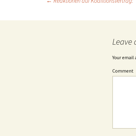
←
Reaktionen auf Koalitionsvertrag: “
Post
navigation
Leave 
Your email 
Comment