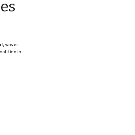
ies
f, was er
alition in