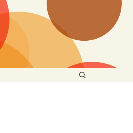
Search
for: