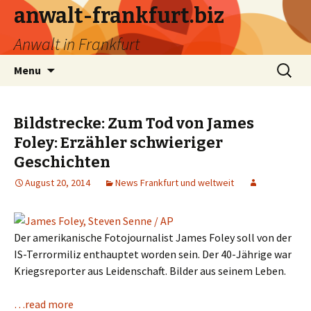
anwalt-frankfurt.biz
Anwalt in Frankfurt
Skip
Search
Menu
to
for:
content
Bildstrecke: Zum Tod von James
Foley: Erzähler schwieriger
Geschichten
August 20, 2014
News Frankfurt und weltweit
Der amerikanische Fotojournalist James Foley soll von der
IS-Terrormiliz enthauptet worden sein. Der 40-Jährige war
Kriegsreporter aus Leidenschaft. Bilder aus seinem Leben.
…read more