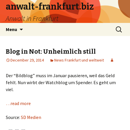
anwalt-frankfurt.biz
Anwalt in Frankfurt
Skip
Search
Menu
to
for:
content
Blog in Not: Unheimlich still
December 29, 2014
News Frankfurt und weltweit
Der “Bildblog” muss im Januar pausieren, weil das Geld
fehlt. Nun wirbt der Watchblog um Spender. Es geht um
viel.
…read more
Source:
SD Medien