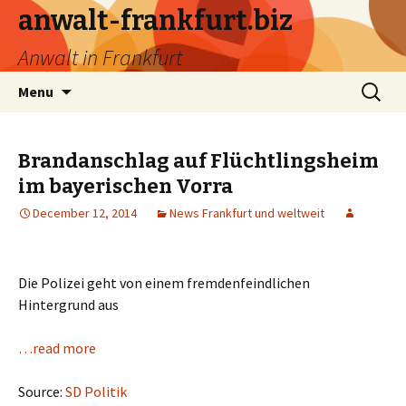
anwalt-frankfurt.biz
Anwalt in Frankfurt
Skip
Search
Menu
to
for:
content
Brandanschlag auf Flüchtlingsheim
im bayerischen Vorra
December 12, 2014
News Frankfurt und weltweit
Die Polizei geht von einem fremdenfeindlichen
Hintergrund aus
…read more
Source:
SD Politik