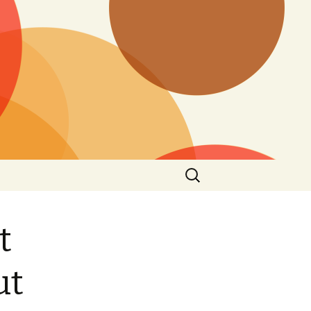
Search
for:
t
ut