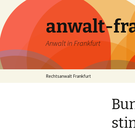
anwalt-fr
Anwalt in Frankfurt
Skip
Rechtsanwalt Frankfurt
to
content
Bun
sti