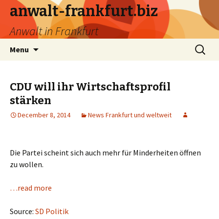
anwalt-frankfurt.biz
Anwalt in Frankfurt
Skip
Search
Menu
to
for:
content
CDU will ihr Wirtschaftsprofil
stärken
December 8, 2014
News Frankfurt und weltweit
Die Partei scheint sich auch mehr für Minderheiten öffnen
zu wollen.
…read more
Source:
SD Politik