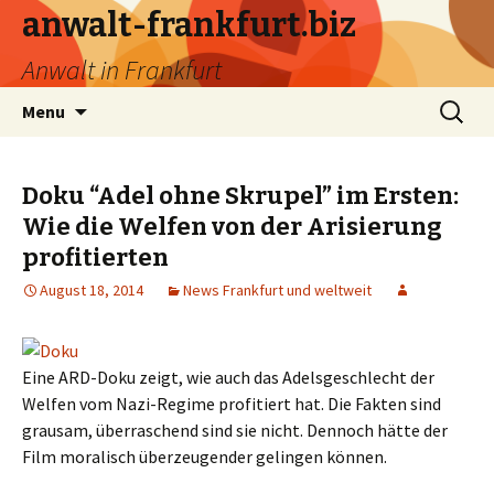
anwalt-frankfurt.biz
Anwalt in Frankfurt
Skip
Search
Menu
to
for:
content
Doku “Adel ohne Skrupel” im Ersten:
Wie die Welfen von der Arisierung
profitierten
August 18, 2014
News Frankfurt und weltweit
Eine ARD-Doku zeigt, wie auch das Adelsgeschlecht der
Welfen vom Nazi-Regime profitiert hat. Die Fakten sind
grausam, überraschend sind sie nicht. Dennoch hätte der
Film moralisch überzeugender gelingen können.