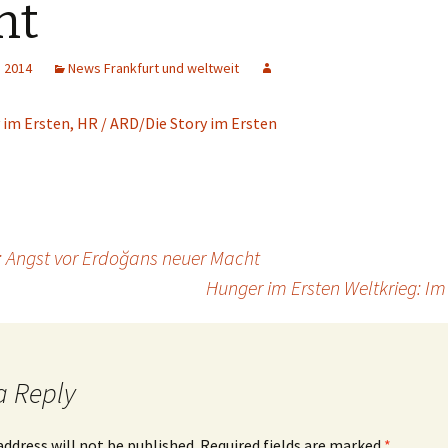
ht
, 2014
News Frankfurt und weltweit
i: Angst vor Erdoğans neuer Macht
Hunger im Ersten Weltkrieg: 
a Reply
address will not be published.
Required fields are marked
*