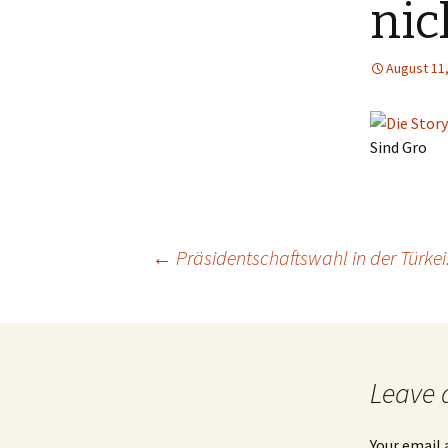
nic
August 11
Sind Gro
←
Präsidentschaftswahl in der Türke
Post
navigation
Leave 
Your email 