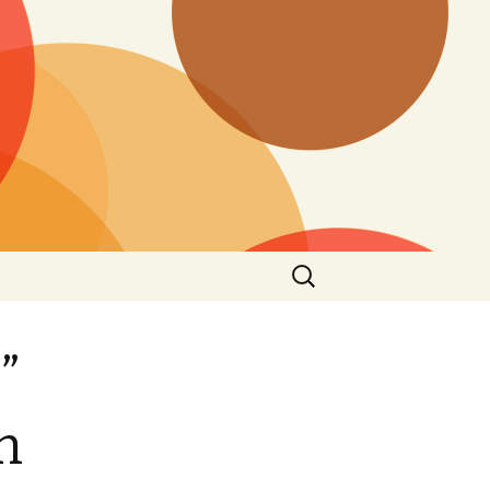
Search
for:
”
h