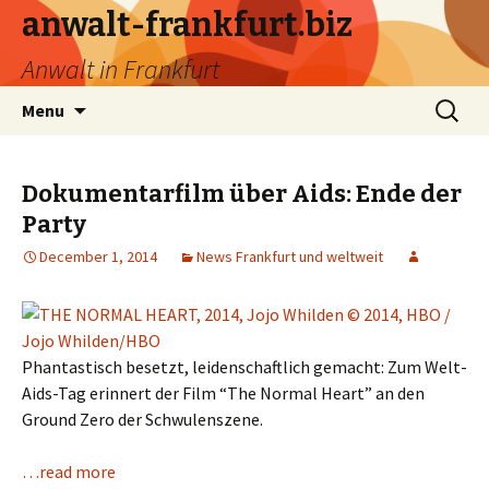
anwalt-frankfurt.biz
Anwalt in Frankfurt
Skip
Search
Menu
to
for:
content
Dokumentarfilm über Aids: Ende der
Party
December 1, 2014
News Frankfurt und weltweit
Phantastisch besetzt, leidenschaftlich gemacht: Zum Welt-
Aids-Tag erinnert der Film “The Normal Heart” an den
Ground Zero der Schwulenszene.
…read more