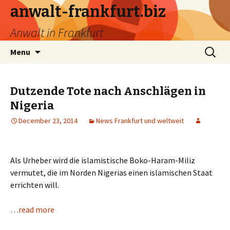
anwalt-frankfurt.biz
Anwalt in Frankfurt
Skip
Search
Menu
to
for:
content
Dutzende Tote nach Anschlägen in
Nigeria
December 23, 2014
News Frankfurt und weltweit
Als Urheber wird die islamistische Boko-Haram-Miliz
vermutet, die im Norden Nigerias einen islamischen Staat
errichten will.
…read more