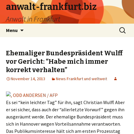
anwalt-frankfurt.biz
Anwalt in Frankfurt
Skip
Search
Menu
to
for:
content
Ehemaliger Bundespräsident Wulff
vor Gericht: “Habe mich immer
korrekt verhalten”
November 14, 2013
News Frankfurt und weltweit
Es sei “kein leichter Tag” für ihn, sagt Christian Wulff. Aber
er sei sicher, dass auch der “allerletzte Vorwurf” gegen ihn
ausgeräumt werde. Der ehemalige Bundespräsident muss
sich in Hannover wegen Vorteilsannahme verantworten.
Das Publikumsinteresse hält sich am ersten Prozesstag