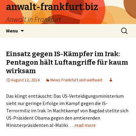
anwalt-frankfurt.biz
Anwalt in Frankfurt
Skip
Search
Menu
to
for:
content
Einsatz gegen IS-Kämpfer im Irak:
Pentagon hält Luftangriffe für kaum
wirksam
August 12, 2014
News Frankfurt und weltweit
Das klingt enttäuscht: Das US-Verteidigungsministerium
sieht nur geringe Erfolge im Kampf gegen die IS-
Terrormiliz im Irak. In Machtkampf von Bagdad stellte sich
US-Präsident Obama gegen den amtierenden
Ministerpräsidenten al-Maliki.
…read more