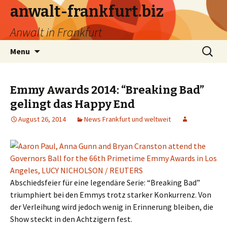
anwalt-frankfurt.biz
Anwalt in Frankfurt
Skip
Search
Menu
to
for:
content
Emmy Awards 2014: “Breaking Bad”
gelingt das Happy End
August 26, 2014
News Frankfurt und weltweit
Abschiedsfeier für eine legendäre Serie: “Breaking Bad”
triumphiert bei den Emmys trotz starker Konkurrenz. Von
der Verleihung wird jedoch wenig in Erinnerung bleiben, die
Show steckt in den Achtzigern fest.