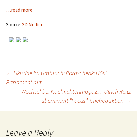
…read more
Source:
SD Medien
←
Ukraine im Umbruch: Poroschenko löst
Parlament auf
Post
Wechsel bei Nachrichtenmagazin: Ulrich Reitz
übernimmt “Focus”-Chefredaktion
→
navigation
Leave a Reply