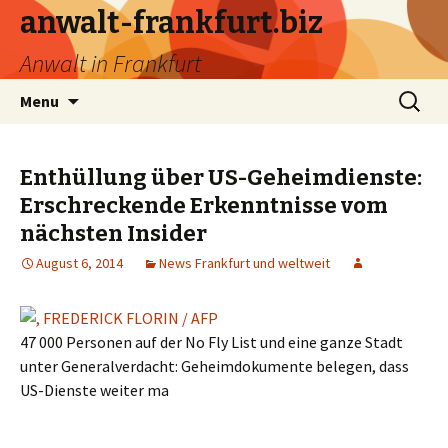
anwalt-frankfurt.biz
Anwalt in Frankfurt
Skip
Search
Menu
to
for:
content
Enthüllung über US-Geheimdienste:
Erschreckende Erkenntnisse vom
nächsten Insider
August 6, 2014
News Frankfurt und weltweit
47 000 Personen auf der No Fly List und eine ganze Stadt
unter Generalverdacht: Geheimdokumente belegen, dass
US-Dienste weiter ma