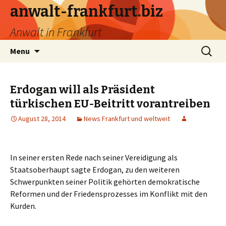
anwalt-frankfurt.biz
Anwalt in Frankfurt
Skip
Search
Menu
to
for:
content
Erdogan will als Präsident
türkischen EU-Beitritt vorantreiben
August 28, 2014
News Frankfurt und weltweit
In seiner ersten Rede nach seiner Vereidigung als
Staatsoberhaupt sagte Erdogan, zu den weiteren
Schwerpunkten seiner Politik gehörten demokratische
Reformen und der Friedensprozesses im Konflikt mit den
Kurden.