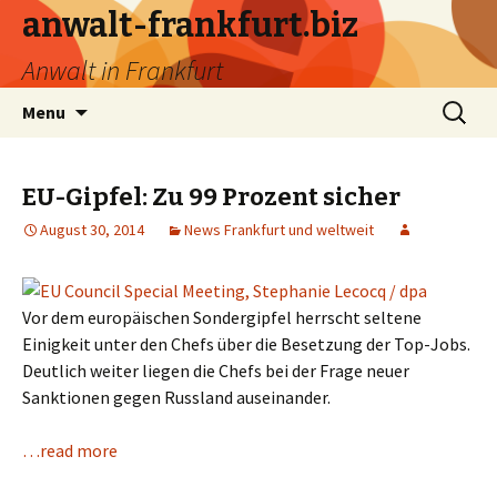
anwalt-frankfurt.biz
Anwalt in Frankfurt
Skip
Search
Menu
to
for:
content
EU-Gipfel: Zu 99 Prozent sicher
August 30, 2014
News Frankfurt und weltweit
Vor dem europäischen Sondergipfel herrscht seltene
Einigkeit unter den Chefs über die Besetzung der Top-Jobs.
Deutlich weiter liegen die Chefs bei der Frage neuer
Sanktionen gegen Russland auseinander.
…read more