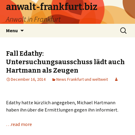
anwalt-frankfurt.biz
Anwalt in Frankfurt
Skip
Search
Menu
to
for:
content
Fall Edathy:
Untersuchungsausschuss lädt auch
Hartmann als Zeugen
December 16, 2014
News Frankfurt und weltweit
Edathy hatte kürzlich angegeben, Michael Hartmann
haben ihn über die Ermittlungen gegen ihn informiert.
…read more