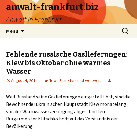
anwalt-frankfurt.biz
Anwalt in Frankfurt
Skip
Search
Menu
to
for:
content
Fehlende russische Gaslieferungen:
Kiew bis Oktober ohne warmes
Wasser
August 4, 2014
News Frankfurt und weltweit
Weil Russland seine Gaslieferungen eingestellt hat, sind die
Bewohner der ukrainischen Hauptstadt Kiew monatelang
von der Warmwasserversorgung abgeschnitten.
Bürgermeister Klitschko hofft auf das Verständnis der
Bevölkerung.