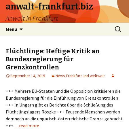
anwalt-frankfurt.biz
Anwalt in Frankfurt
Skip
Search
Menu
to
for:
content
Flüchtlinge: Heftige Kritik an
Bundesregierung für
Grenzkontrollen
September 14, 2015
News Frankfurt und weltweit
+++ Mehrere EU-Staaten und die Opposition kritisieren die
Bundesregierung für die Einführung von Grenzkontrollen
+++ In Ungarn gibt es Berichte über die Schließung des
Flüchtlingslagers Röszke +++ Tausende Menschen werden
demnach an die ungarisch-österreichische Grenze gebracht
+++
…read more