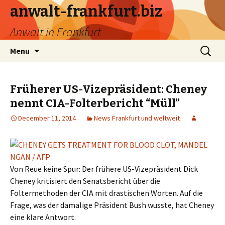
anwalt-frankfurt.biz
Anwalt in Frankfurt
Skip
Search
Menu
to
for:
content
Früherer US-Vizepräsident: Cheney
nennt CIA-Folterbericht “Müll”
December 11, 2014
News Frankfurt und weltweit
Von Reue keine Spur: Der frühere US-Vizepräsident Dick
Cheney kritisiert den Senatsbericht über die
Foltermethoden der CIA mit drastischen Worten. Auf die
Frage, was der damalige Präsident Bush wusste, hat Cheney
eine klare Antwort.