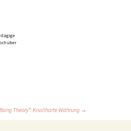
eitägige
noch über
ig Bang Theory”: Knallharte Währung
→