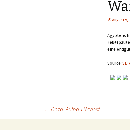
Wa
August 5,
Ägyptens B
Feuerpause 
eine endgü
Source:
SD 
←
Gaza: Aufbau Nahost
Post