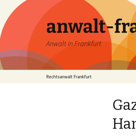
anwalt-fr
Anwalt in Frankfurt
Skip
Rechtsanwalt Frankfurt
to
content
Gaz
Ham