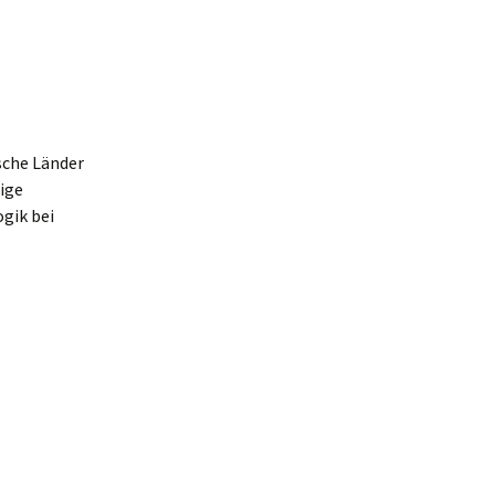
sche Länder
tige
ogik bei