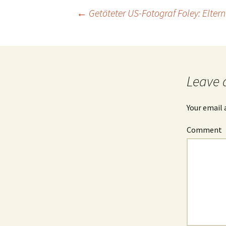
←
Getöteter US-Fotograf Foley: Eltern
Post
navigation
Leave 
Your email 
Comment