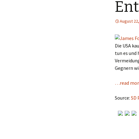
En
August 22
Die USA kau
tun es und 
Vermeidung 
Gegnern wie
…read mor
Source:
SD 