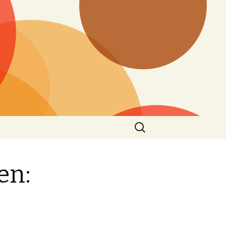
Search
for:
en: