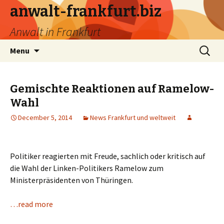
anwalt-frankfurt.biz
Anwalt in Frankfurt
Skip
Search
Menu
to
for:
content
Gemischte Reaktionen auf Ramelow-
Wahl
December 5, 2014
News Frankfurt und weltweit
Politiker reagierten mit Freude, sachlich oder kritisch auf
die Wahl der Linken-Politikers Ramelow zum
Ministerpräsidenten von Thüringen.
…read more