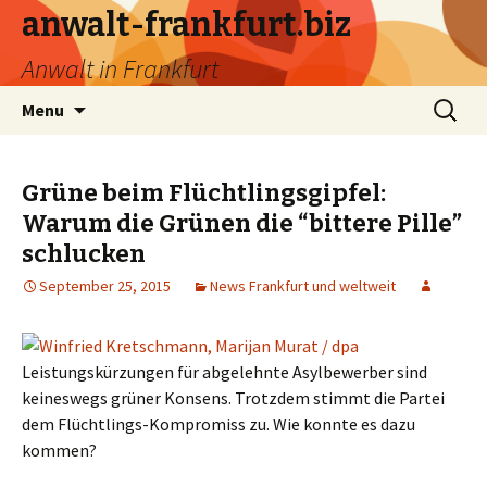
anwalt-frankfurt.biz
Anwalt in Frankfurt
Skip
Search
Menu
to
for:
content
Grüne beim Flüchtlingsgipfel:
Warum die Grünen die “bittere Pille”
schlucken
September 25, 2015
News Frankfurt und weltweit
Leistungskürzungen für abgelehnte Asylbewerber sind
keineswegs grüner Konsens. Trotzdem stimmt die Partei
dem Flüchtlings-Kompromiss zu. Wie konnte es dazu
kommen?