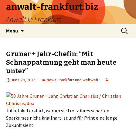
anwalt-frankfurt.biz
Anwalt in Frankfurt
Skip
Search
Menu
to
for:
content
Gruner + Jahr-Chefin: “Mit
Schnappatmung geht man heute
unter”
June 29, 2015
News Frankfurt und weltweit
Julia Jäkel erklärt, warum sie trotz ihres scharfen
Sparkurses nicht knallhart ist und für Print eine lange
Zukunft sieht.