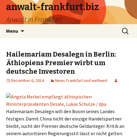
anwalt-frankfurt.biz
Anwalt in Frankfurt
Skip
Search
Menu
to
for:
content
Hailemariam Desalegn in Berlin:
Äthiopiens Premier wirbt um
deutsche Investoren
December 6, 2014
News Frankfurt und weltweit
Hailemariam Desalegn will den Boom seines Landes
festigen. Damit China nicht der einzige Handelspartner
bleibt, sucht der Premier deutsche Geldanleger. Kritik an
seinem autoritären Regierungsstil lässt er nicht gelten.