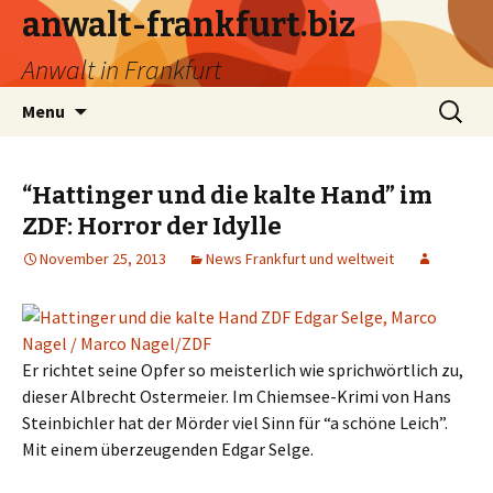
anwalt-frankfurt.biz
Anwalt in Frankfurt
Skip
Search
Menu
to
for:
content
“Hattinger und die kalte Hand” im
ZDF: Horror der Idylle
November 25, 2013
News Frankfurt und weltweit
Er richtet seine Opfer so meisterlich wie sprichwörtlich zu,
dieser Albrecht Ostermeier. Im Chiemsee-Krimi von Hans
Steinbichler hat der Mörder viel Sinn für “a schöne Leich”.
Mit einem überzeugenden Edgar Selge.