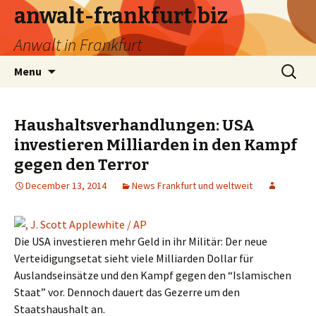
anwalt-frankfurt.biz
Anwalt in Frankfurt
Skip
Search
Menu
to
for:
content
Haushaltsverhandlungen: USA
investieren Milliarden in den Kampf
gegen den Terror
December 13, 2014
News Frankfurt und weltweit
Die USA investieren mehr Geld in ihr Militär: Der neue
Verteidigungsetat sieht viele Milliarden Dollar für
Auslandseinsätze und den Kampf gegen den “Islamischen
Staat” vor. Dennoch dauert das Gezerre um den
Staatshaushalt an.