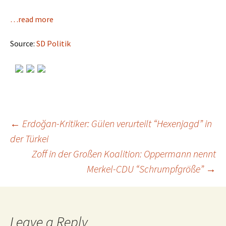
…read more
Source:
SD Politik
←
Erdoğan-Kritiker: Gülen verurteilt “Hexenjagd” in
der Türkei
Post
Zoff in der Großen Koalition: Oppermann nennt
Merkel-CDU “Schrumpfgröße”
→
navigation
Leave a Reply