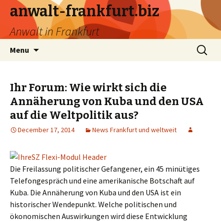
anwalt-frankfurt.biz
Anwalt in Frankfurt
Skip
Search
Menu
to
for:
content
Ihr Forum: Wie wirkt sich die
Annäherung von Kuba und den USA
auf die Weltpolitik aus?
December 17, 2014
News Frankfurt und weltweit
Die Freilassung politischer Gefangener, ein 45 minütiges
Telefongespräch und eine amerikanische Botschaft auf
Kuba. Die Annäherung von Kuba und den USA ist ein
historischer Wendepunkt. Welche politischen und
ökonomischen Auswirkungen wird diese Entwicklung