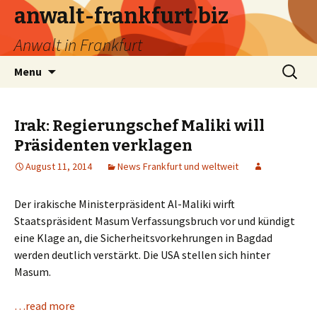
anwalt-frankfurt.biz
Anwalt in Frankfurt
Skip
Search
Menu
to
for:
content
Irak: Regierungschef Maliki will
Präsidenten verklagen
August 11, 2014
News Frankfurt und weltweit
Der irakische Ministerpräsident Al-Maliki wirft
Staatspräsident Masum Verfassungsbruch vor und kündigt
eine Klage an, die Sicherheitsvorkehrungen in Bagdad
werden deutlich verstärkt. Die USA stellen sich hinter
Masum.
…read more