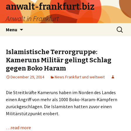
anwalt-frankfurt.biz
Anwalt in Frankfurt
Skip
Search
Menu
to
for:
content
Islamistische Terrorgruppe:
Kameruns Militär gelingt Schlag
gegen Boko Haram
December 29, 2014
News Frankfurt und weltweit
Die Streitkräfte Kameruns haben im Norden des Landes
einen Angriff von mehr als 1000 Boko-Haram-Kämpfern
zurückgeschlagen. Die Islamisten hatten zuvor einen
Militärstützpunkt erobert.
…read more