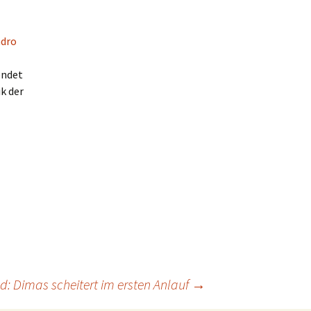
endet
k der
d: Dimas scheitert im ersten Anlauf
→