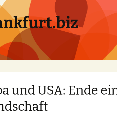
ankfurt.biz
a und USA: Ende ei
ndschaft