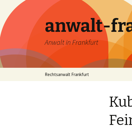
anwalt-fr
Anwalt in Frankfurt
Skip
Rechtsanwalt Frankfurt
to
content
Kub
Fei