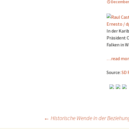
December 
In der Kari
Präsident O
Falken in W
…read mor
Source:
SD 
←
Historische Wende in der Beziehu