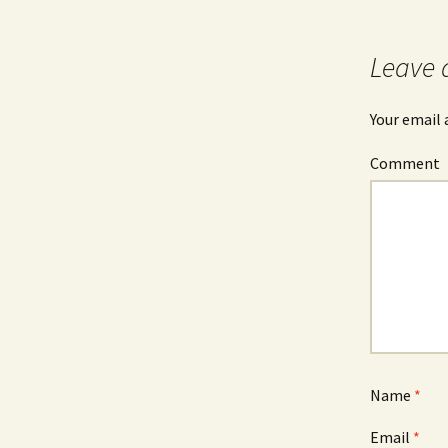
Post
navigation
Leave 
Your email 
Comment
Name
*
Email
*