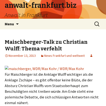
anwalt-frankfurt.biz
Anwalt in Frankfurt
Skip
Search
Menu
to
for:
content
Maischberger-Talk zu Christian
Wulff: Thema verfehlt
November 13, 2013
News Frankfurt und weltweit
Für Maischberger ist die Anklage Wulff wichtiger als die
Anklage Zschäpe – es gibt offenbar keine Blüte, die der
Absturz Christian Wulffs vom Staatsoberhaupt zum
Beschuldigten nicht treiben würde. Am Ende steht eine
polemische Debatte, die sich schlüssigen Antworten nicht
einmal nähert.