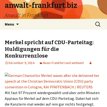
anwalt-frankfurt.biz
Anwalt in Frankfurt
Skip
Search
Menu
to
for:
content
Merkel spricht auf CDU-Parteitag:
Huldigungen für die
Konkurrenzlose
December 9, 2014
News Frankfurt und weltweit
Mit fast 97 Prozent wiedergewählt und über zehn Minuten
Applaus für Merkel auf dem CDU-Parteitag. Dabei hat sich
die Kanzlerin mal wieder auf rein gar nichts festgelegt.