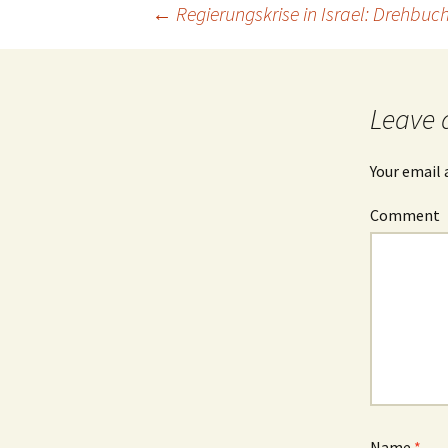
←
Regierungskrise in Israel: Drehbuch
Post
navigation
Leave 
Your email 
Comment
Name
*