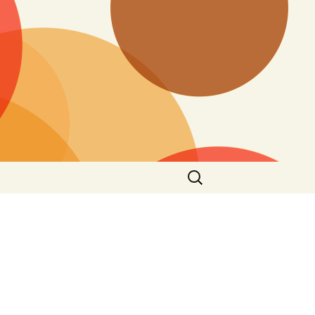
Search
for: