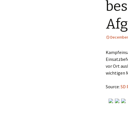
bes
Afg
December 
Kampfeinsa
Einsatzbefe
vor Ort aus
wichtigen
Source:
SD 