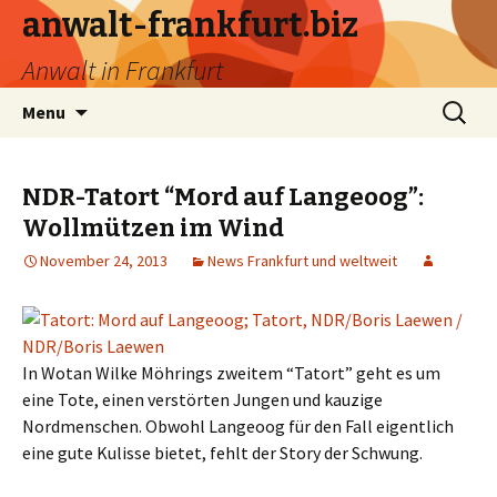
anwalt-frankfurt.biz
Anwalt in Frankfurt
Skip
Search
Menu
to
for:
content
NDR-Tatort “Mord auf Langeoog”:
Wollmützen im Wind
November 24, 2013
News Frankfurt und weltweit
In Wotan Wilke Möhrings zweitem “Tatort” geht es um
eine Tote, einen verstörten Jungen und kauzige
Nordmenschen. Obwohl Langeoog für den Fall eigentlich
eine gute Kulisse bietet, fehlt der Story der Schwung.