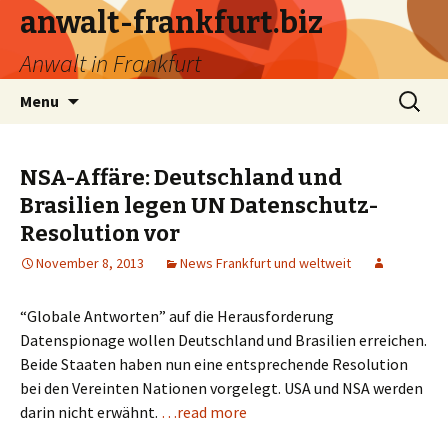
anwalt-frankfurt.biz
Anwalt in Frankfurt
Skip
Search
Menu
to
for:
content
NSA-Affäre: Deutschland und
Brasilien legen UN Datenschutz-
Resolution vor
November 8, 2013
News Frankfurt und weltweit
“Globale Antworten” auf die Herausforderung
Datenspionage wollen Deutschland und Brasilien erreichen.
Beide Staaten haben nun eine entsprechende Resolution
bei den Vereinten Nationen vorgelegt. USA und NSA werden
darin nicht erwähnt.
…read more