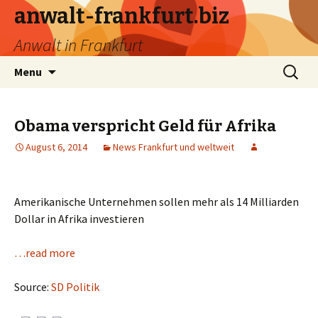
anwalt-frankfurt.biz
Anwalt in Frankfurt
Skip
Search
Menu
to
for:
content
Obama verspricht Geld für Afrika
August 6, 2014
News Frankfurt und weltweit
Amerikanische Unternehmen sollen mehr als 14 Milliarden
Dollar in Afrika investieren
…read more
Source:
SD Politik