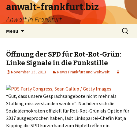
anwalt-frankfurt.biz
Anwalt in Frankfurt
Skip
Search
Menu
to
for:
content
Öffnung der SPD für Rot-Rot-Grün:
Linke Signale in die Funkstille
November 15, 2013
News Frankfurt und weltweit
“Gut, dass unsere Gesprächsangebote nicht mehr als
Stalking missverstanden werden”: Nachdem sich die
Sozialdemokraten offiziell für Rot-Rot-Grün als Option für
2017 ausgesprochen haben, lädt Linkspartei-Chefin Katja
Kipping die SPD kurzerhand zum Gipfeltreffen ein.